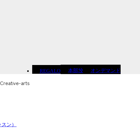
本部校
オンデマンド
REGALO
eative-arts
レッスン）