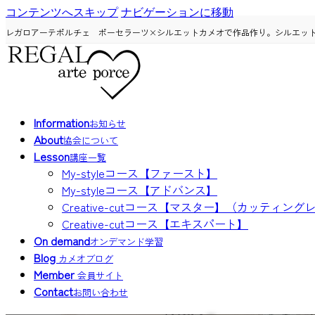
コンテンツへスキップ
ナビゲーションに移動
レガロアーテポルチェ ポーセラーツ×シルエットカメオで作品作り。シルエッ
Information
お知らせ
About
協会について
Lesson
講座一覧
My-styleコース【ファースト】
My-styleコース【アドバンス】
Creative-cutコース【マスター】（カッティン
Creative-cutコース【エキスパート】
On demand
オンデマンド学習
Blog
カメオブログ
Member
会員サイト
Contact
お問い合わせ