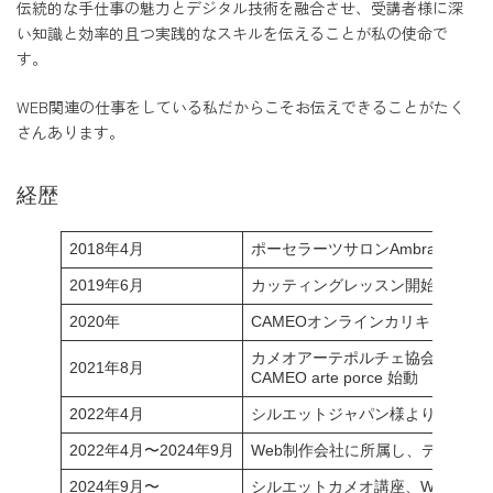
伝統的な手仕事の魅力とデジタル技術を融合させ、受講者様に深
い知識と効率的且つ実践的なスキルを伝えることが私の使命で
す。
WEB関連の仕事をしている私だからこそお伝えできることがたく
さんあります。
経歴
2018年4月
ポーセラーツサロンAmbran開講
2019年6月
カッティングレッスン開始
2020年
CAMEOオンラインカリキュラム
カメオアーテポルチェ協会設立
2021年8月
CAMEO arte porce 始動
2022年4月
シルエットジャパン様よりsilhou
2022年4月〜2024年9月
Web制作会社に所属し、デザイン
2024年9月〜
シルエットカメオ講座、WordPre