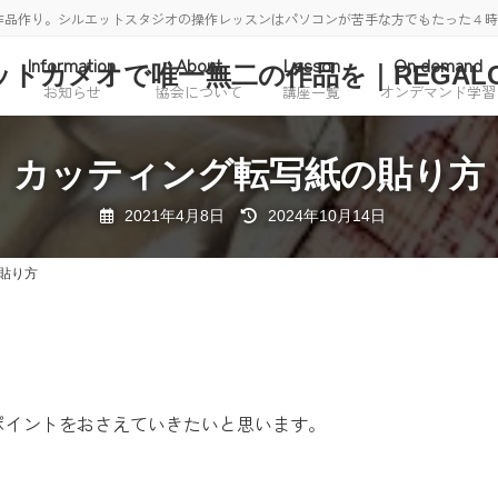
作品作り。シルエットスタジオの操作レッスンはパソコンが苦手な方でもたった４
Information
About
Lesson
On demand
お知らせ
協会について
講座一覧
オンデマンド学習
カッティング転写紙の貼り方
最
2021年4月8日
2024年10月14日
終
更
新
貼り方
日
時
:
ポイントをおさえていきたいと思います。