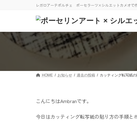
コ
ナ
レガロアーテポルチェ ポーセラーツ×シルエットカメオで
ン
ビ
テ
ゲ
ン
ー
ツ
シ
へ
ョ
ス
ン
キ
に
ッ
移
プ
動
HOME
お知らせ
過去の投稿
カッティング転写紙の
こんにちはAmbranです。
今日はカッティング転写紙の貼り方の手順と